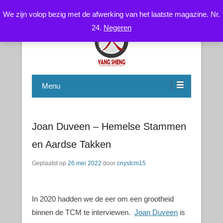
We zijn volop bezig met de afwerking van het laatste magazine. Nr.
24.
Negeren
Chinese Health Care / Medicine – Gezondheidsleer /
CNYS-TCM
Geneeskunde
Menu
Joan Duveen – Hemelse Stammen
en Aardse Takken
Geplaatst op
26 mei 2022
door
cnystcm15
In 2020 hadden we de eer om een grootheid
binnen de TCM te interviewen.
Joan Duveen
is