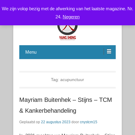
We zijn volop bezig met de afwerking van het laatste magazine. Nr.
24.
Negeren
Chinese Health Care / Medicine – Gezondheidsleer /
CNYS-TCM
Geneeskunde
Menu
Tag:
acupunctuur
Mayriam Buitenhek – Stijns – TCM
& Kankerbehandeling
Geplaatst op
22 augustus 2023
door
cnystcm15