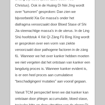
Christus). Ook in de Huáng Dì Nèi Jīng wordt
over “tumoren” gesproken: Dan zien we
bijvoorbeeld Xia Ge massa’s onder het
diafragma veroorzaakt door Bloed Stase of Shi
Jia steenachtige massa’s in de uterus. In de Ling
Shū hoofdstuk 4 Xié Qì Zàng Fŭ Bìng Xíng wordt
er gesproken over een vorm van ziekte
veroorzaakt door pathogene factoren in de zàng
fŭ. Wanneer we het over kanker hebben moeten
we niet vergeten dat het ontstaan van kanker een
langdurig proces is. Wanneer kanker evident is,
is er een heel proces aan cumulatieve
“beschadigingen/ mutaties” aan vooraf gegaan.
Vanuit TCM perspectief leren we dat kanker kan
ontstaan door phlegm accumulatie, bloed stase,
toxische hitte en door uitputting van de zheng Qi