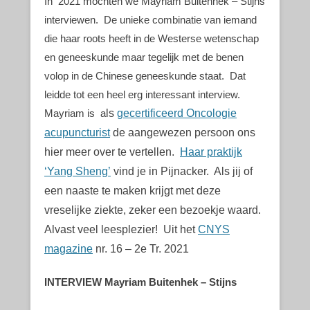
In 2021 mochten we Mayriam Buitenhek – Stijns
interviewen. De unieke combinatie van iemand
die haar roots heeft in de Westerse wetenschap
en geneeskunde maar tegelijk met de benen
volop in de Chinese geneeskunde staat. Dat
leidde tot een heel erg interessant interview.
Mayriam is a
ls
gecertificeerd Oncologie
acupuncturist
de aangewezen persoon ons
hier meer over te vertellen.
Haar praktijk
‘Yang Sheng’
vind je in Pijnacker. Als jij of
een naaste te maken krijgt met deze
vreselijke ziekte, zeker een bezoekje waard.
Alvast veel leesplezier! Uit het
CNYS
magazine
nr. 16 – 2e Tr. 2021
INTERVIEW Mayriam Buitenhek – Stijns