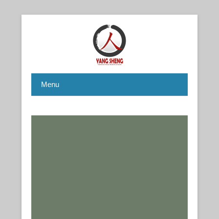
Chinese Health Care / Medicine – Gezondheidsleer /
CNYS-TCM
Geneeskunde
Menu