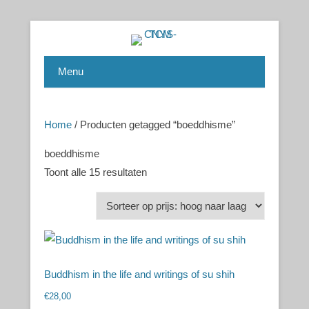
Chinese Health Care / Medicine – Gezondheidsleer /
CNYS-TCM
Geneeskunde
Menu
Home
/ Producten getagged “boeddhisme”
boeddhisme
Toont alle 15 resultaten
Buddhism in the life and writings of su shih
€
28,00