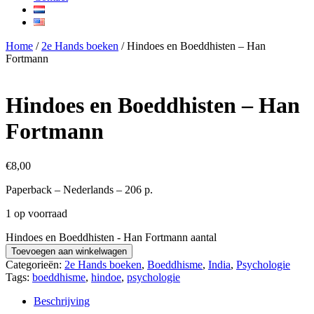
Home
/
2e Hands boeken
/ Hindoes en Boeddhisten – Han
Fortmann
Hindoes en Boeddhisten – Han
Fortmann
€
8,00
Paperback – Nederlands – 206 p.
1 op voorraad
Hindoes en Boeddhisten - Han Fortmann aantal
Toevoegen aan winkelwagen
Categorieën:
2e Hands boeken
,
Boeddhisme
,
India
,
Psychologie
Tags:
boeddhisme
,
hindoe
,
psychologie
Beschrijving