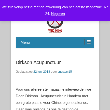
We zijn volop bezig met de afwerking van het laatste magazine. Nr.
24.
Negeren
Chinese Health Care / Medicine – Gezondheidsleer /
CNYS-TCM
Geneeskunde
Menu
Dirkson Acupunctuur
Geplaatst op
22 juni 2018
door
cnystcm15
Voor ons allereerste magazine interviewden we
Daan Dirkson. Acupuncturist in Haarlem met
een grote passie voor Chinese geneeskunde.
Daan was onlangs bij ons te gast op de