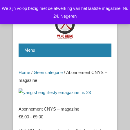
We zijn volop bezig met de afwerking van het laatste magazine. Nr.
24.
Negeren
Chinese Health Care / Medicine – Gezondheidsleer /
CNYS-TCM
Geneeskunde
Menu
Home
/
Geen categorie
/ Abonnement CNYS –
magazine
Abonnement CNYS – magazine
€
6,00
-
€
9,00