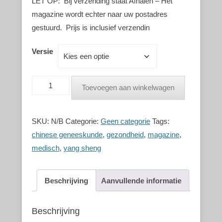
LET OP: Bij verzending staat Afhalen – Het
magazine wordt echter naar uw postadres
gestuurd. Prijs is inclusief verzendin
Versie
Toevoegen aan winkelwagen
SKU:
N/B
Categorie:
Geen categorie
Tags:
chinese geneeskunde
,
gezondheid
,
magazine
,
medisch
,
yang sheng
Beschrijving
Aanvullende informatie
Beschrijving