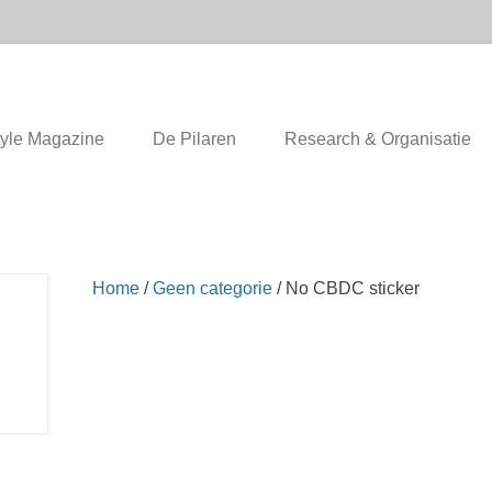
ondheidsleer / Geneeskunde
tyle Magazine
De Pilaren
Research & Organisatie
Home
/
Geen categorie
/ No CBDC sticker