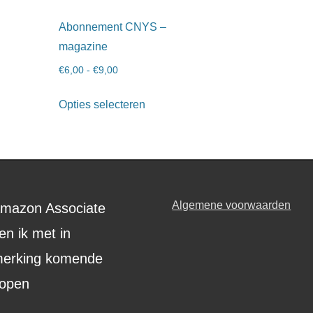
Abonnement CNYS –
magazine
€
6,00
-
€
9,00
Opties selecteren
Algemene voorwaarden
Amazon Associate
en ik met in
erking komende
open