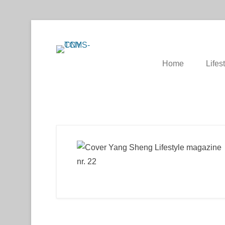
Chinese Health Care / Medicine – Gez
CNYS-TCM
Home
Lifes