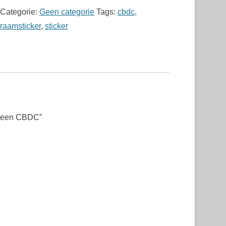
Categorie:
Geen categorie
Tags:
cbdc
,
raamsticker
,
sticker
 geen CBDC”