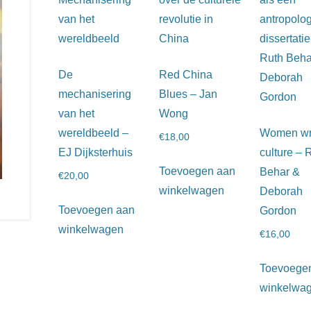
De
Red China
mechanisering
Blues – Jan
van het
Wong
wereldbeeld –
Women wri
€
18,00
EJ Dijksterhuis
culture – 
Toevoegen aan
Behar &
€
20,00
winkelwagen
Deborah
Toevoegen aan
Gordon
winkelwagen
€
16,00
Toevoege
winkelwa