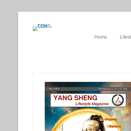
Chinese Health Care / Medicine – Gez
CNYS-TCM
Home
Lifes