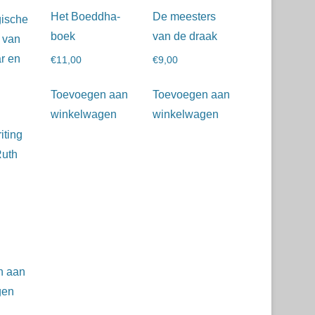
Het Boeddha-
De meesters
boek
van de draak
€
11,00
€
9,00
Toevoegen aan
Toevoegen aan
winkelwagen
winkelwagen
ting
Ruth
n aan
gen