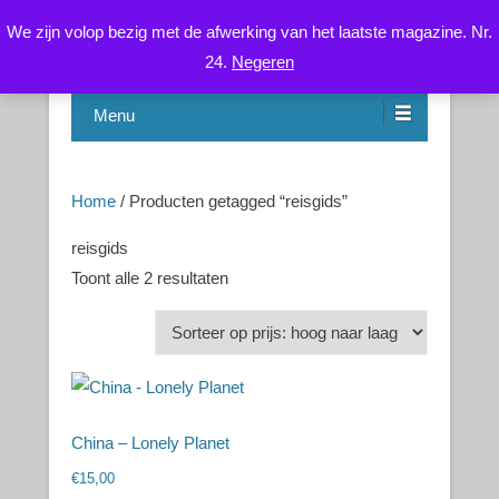
We zijn volop bezig met de afwerking van het laatste magazine. Nr.
24.
Negeren
Chinese Health Care / Medicine – Gezondheidsleer /
CNYS-TCM
Geneeskunde
Menu
Home
/ Producten getagged “reisgids”
reisgids
Toont alle 2 resultaten
China – Lonely Planet
€
15,00