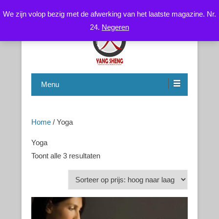
We zijn volop bezig met de afwerking van het laatste magazine. Nr.
24.
Negeren
Chinese Health Care / Medicine – Gezondheidsleer /
CNYS-TCM
Geneeskunde
Menu
Home
/ Yoga
Yoga
Toont alle 3 resultaten