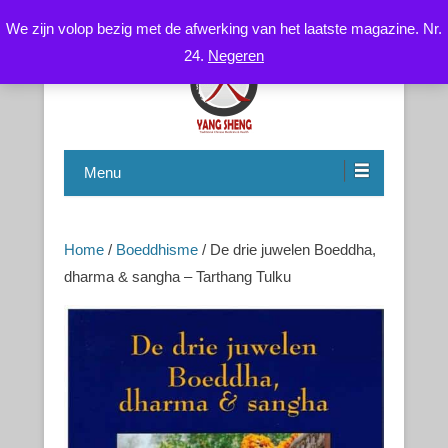
We zijn volop bezig met de afwerking van het laatste magazine. Nr.
24.
Negeren
Chinese Health Care / Medicine – Gezondheidsleer /
CNYS-TCM
Geneeskunde
Menu
Home
/
Boeddhisme
/ De drie juwelen Boeddha,
dharma & sangha – Tarthang Tulku