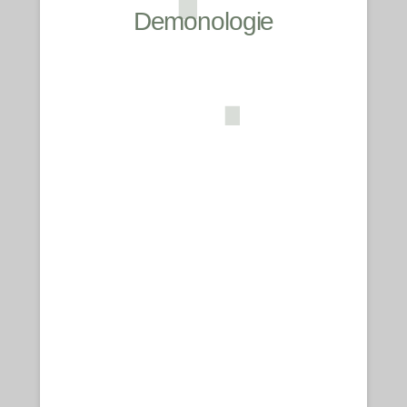
Demonologie