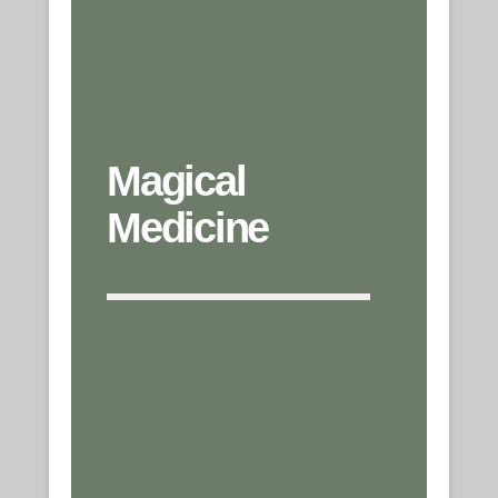
Magical
Medicine