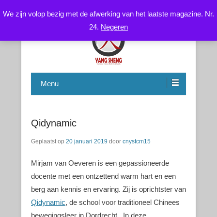
We zijn volop bezig met de afwerking van het laatste magazine. Nr.
24.
Negeren
Chinese Health Care / Medicine – Gezondheidsleer /
CNYS-TCM
Geneeskunde
Menu
Qidynamic
Geplaatst op
20 januari 2019
door
cnystcm15
Mirjam van Oeveren is een gepassioneerde
docente met een ontzettend warm hart en een
berg aan kennis en ervaring. Zij is oprichtster van
Qidynamic
, de school voor traditioneel Chinees
bewegingsleer in Dordrecht. In deze