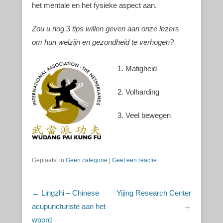
het mentale en het fysieke aspect aan.
Zou u nog 3 tips willen geven aan onze lezers
om hun welzijn en gezondheid te verhogen?
1. Matigheid
2. Volharding
3. Veel bewegen
Geplaatst in
Geen categorie
|
Geef een reactie
Berichtnavigatie
←
Lingzhi – Chinese
Yijing Research Center
acupuncturiste aan het
→
woord