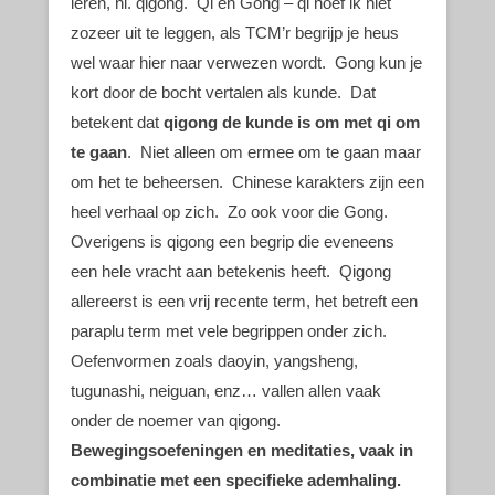
leren, nl. qigong. Qi en Gong – qi hoef ik niet
zozeer uit te leggen, als TCM’r begrijp je heus
wel waar hier naar verwezen wordt. Gong kun je
kort door de bocht vertalen als kunde. Dat
betekent dat
qigong de kunde is om met qi om
te gaan
. Niet alleen om ermee om te gaan maar
om het te beheersen. Chinese karakters zijn een
heel verhaal op zich. Zo ook voor die Gong.
Overigens is qigong een begrip die eveneens
een hele vracht aan betekenis heeft. Qigong
allereerst is een vrij recente term, het betreft een
paraplu term met vele begrippen onder zich.
Oefenvormen zoals daoyin, yangsheng,
tugunashi, neiguan, enz… vallen allen vaak
onder de noemer van qigong.
Bewegingsoefeningen en meditaties, vaak in
combinatie met een specifieke ademhaling.