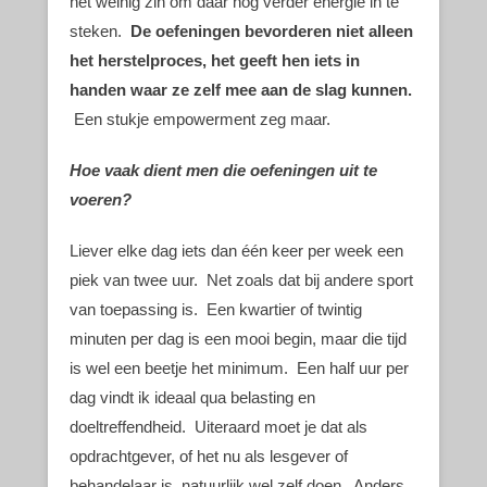
het weinig zin om daar nog verder energie in te
steken.
De oefeningen bevorderen niet alleen
het herstelproces, het geeft hen iets in
handen waar ze zelf mee aan de slag kunnen.
Een stukje empowerment zeg maar.
Hoe vaak dient men die oefeningen uit te
voeren?
Liever elke dag iets dan één keer per week een
piek van twee uur. Net zoals dat bij andere sport
van toepassing is. Een kwartier of twintig
minuten per dag is een mooi begin, maar die tijd
is wel een beetje het minimum. Een half uur per
dag vindt ik ideaal qua belasting en
doeltreffendheid. Uiteraard moet je dat als
opdrachtgever, of het nu als lesgever of
behandelaar is, natuurlijk wel zelf doen. Anders